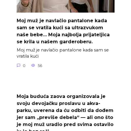
Moj muž je navlačio pantalone kada
sam se vratila kući sa ultrazvukom
naše bebe… Moja najbolja prijateljica
se krila u našem garderoberu.
Moj muž je navlačio pantalone kada sam se
vratila kući
0
56
Moja buduća zaova organizovala je
svoju devojačku proslavu u akva-
parku, uverena da ću odbiti da dođem
jer sam „previše debela“ — ali ono što
je moj muž uradio pred svima ostavilo