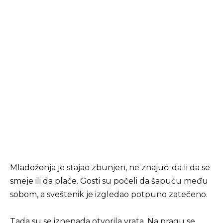
Mladoženja je stajao zbunjen, ne znajući da li da se
smeje ili da plače. Gosti su počeli da šapuću među
sobom, a sveštenik je izgledao potpuno zatečeno.
Tada su se iznenada otvorila vrata. Na pragu se