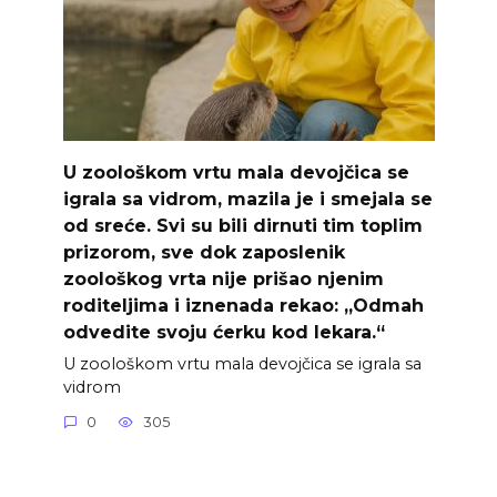
U zoološkom vrtu mala devojčica se
igrala sa vidrom, mazila je i smejala se
od sreće. Svi su bili dirnuti tim toplim
prizorom, sve dok zaposlenik
zoološkog vrta nije prišao njenim
roditeljima i iznenada rekao: „Odmah
odvedite svoju ćerku kod lekara.“
U zoološkom vrtu mala devojčica se igrala sa
vidrom
0
305