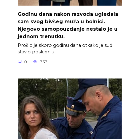
Godinu dana nakon razvoda ugledala
sam svog bivšeg muža u bolnici.
Njegovo samopouzdanje nestalo je u
jednom trenutku.
Prošlo je skoro godinu dana otkako je sud
stavio poslednju
0
333