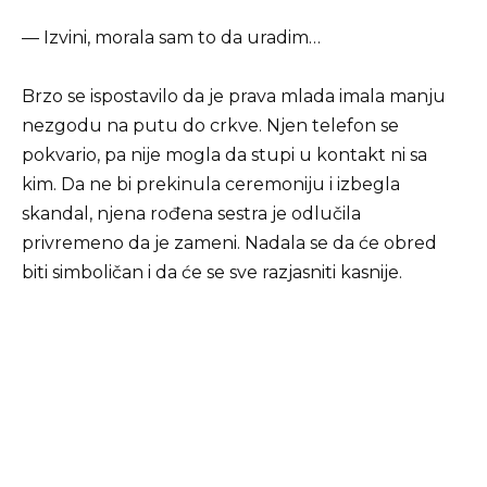
— Izvini, morala sam to da uradim…
Brzo se ispostavilo da je prava mlada imala manju
nezgodu na putu do crkve. Njen telefon se
pokvario, pa nije mogla da stupi u kontakt ni sa
kim. Da ne bi prekinula ceremoniju i izbegla
skandal, njena rođena sestra je odlučila
privremeno da je zameni. Nadala se da će obred
biti simboličan i da će se sve razjasniti kasnije.