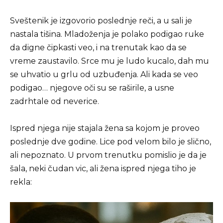
Sveštenik je izgovorio poslednje reči, a u sali je
nastala tišina. Mladoženja je polako podigao ruke
da digne čipkasti veo, i na trenutak kao da se
vreme zaustavilo. Srce mu je ludo kucalo, dah mu
se uhvatio u grlu od uzbuđenja. Ali kada se veo
podigao… njegove oči su se raširile, a usne
zadrhtale od neverice.
Ispred njega nije stajala žena sa kojom je proveo
poslednje dve godine. Lice pod velom bilo je slično,
ali nepoznato. U prvom trenutku pomislio je da je
šala, neki čudan vic, ali žena ispred njega tiho je
rekla: