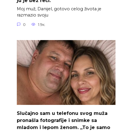
ju je bez reči.
Moj muž, Danijel, gotovo celog života je
razmazio svoju
0
1.9к.
Slučajno sam u telefonu svog muža
pronašla fotografije i snimke sa
mladom i lepom ženom. „To je samo