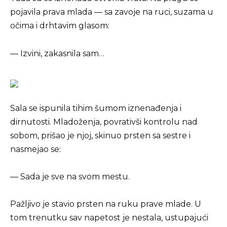
pojavila prava mlada — sa zavoje na ruci, suzama u
očima i drhtavim glasom:
— Izvini, zakasnila sam…
Sala se ispunila tihim šumom iznenađenja i
dirnutosti. Mladoženja, povrativši kontrolu nad
sobom, prišao je njoj, skinuo prsten sa sestre i
nasmejao se:
— Sada je sve na svom mestu.
Pažljivo je stavio prsten na ruku prave mlade. U
tom trenutku sav napetost je nestala, ustupajući