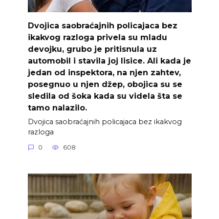
Dvojica saobraćajnih policajaca bez
ikakvog razloga privela su mladu
devojku, grubo je pritisnula uz
automobil i stavila joj lisice. Ali kada je
jedan od inspektora, na njen zahtev,
posegnuo u njen džep, obojica su se
sledila od šoka kada su videla šta se
tamo nalazilo.
Dvojica saobraćajnih policajaca bez ikakvog
razloga
0
608