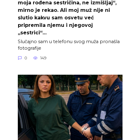
moja rođena sestričina, ne izmišljaj“,
mirno je rekao. Ali moj muž nije ni
slutio kakvu sam osvetu već
pripremila njemu i njegovoj
„sestrici“…
Slučajno sam u telefonu svog muža pronašla
fotografije
0
149