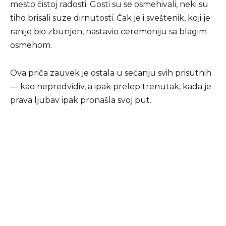
mesto čistoj radosti. Gosti su se osmehivali, neki su
tiho brisali suze dirnutosti. Čak je i sveštenik, koji je
ranije bio zbunjen, nastavio ceremoniju sa blagim
osmehom.
Ova priča zauvek je ostala u sećanju svih prisutnih
— kao nepredvidiv, a ipak prelep trenutak, kada je
prava ljubav ipak pronašla svoj put.