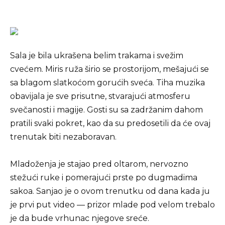
Sala je bila ukrašena belim trakama i svežim
cvećem. Miris ruža širio se prostorijom, mešajući se
sa blagom slatkoćom gorućih sveća. Tiha muzika
obavijala je sve prisutne, stvarajući atmosferu
svečanosti i magije. Gosti su sa zadržanim dahom
pratili svaki pokret, kao da su predosetili da će ovaj
trenutak biti nezaboravan.
Mladoženja je stajao pred oltarom, nervozno
stežući ruke i pomerajući prste po dugmadima
sakoa. Sanjao je o ovom trenutku od dana kada ju
je prvi put video — prizor mlade pod velom trebalo
je da bude vrhunac njegove sreće.