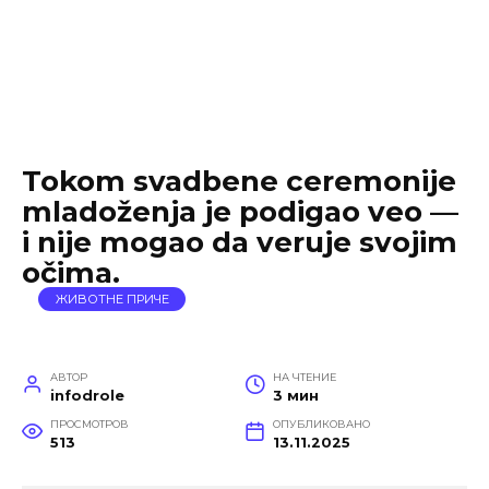
Tokom svadbene ceremonije
mladoženja je podigao veo —
i nije mogao da veruje svojim
očima.
ЖИВОТНЕ ПРИЧЕ
АВТОР
НА ЧТЕНИЕ
infodrole
3 мин
ПРОСМОТРОВ
ОПУБЛИКОВАНО
513
13.11.2025