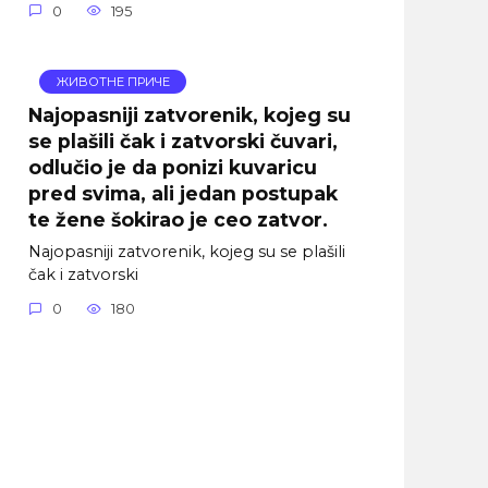
0
195
ЖИВОТНЕ ПРИЧЕ
Najopasniji zatvorenik, kojeg su
se plašili čak i zatvorski čuvari,
odlučio je da ponizi kuvaricu
pred svima, ali jedan postupak
te žene šokirao je ceo zatvor.
Najopasniji zatvorenik, kojeg su se plašili
čak i zatvorski
0
180