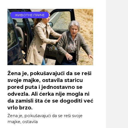
ЖИВОТНЕ ПРИЧЕ
Žena je, pokušavajući da se reši
svoje majke, ostavila staricu
pored puta i jednostavno se
odvezla. Ali ćerka nije mogla ni
da zamisli šta će se dogoditi već
vrlo brzo.
Žena je, pokušavajući da se reši svoje
majke, ostavila