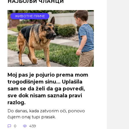
НАЈБОЉИ ЧЛАНЦИ
ЖИВОТНЕ ПРИЧЕ
Moj pas je pojurio prema mom
trogodišnjem sinu… Uplašila
sam se da želi da ga povredi,
sve dok nisam saznala pravi
razlog.
Do danas, kada zatvorim oči, ponovo
čujem onaj tupi prasak.
0
459