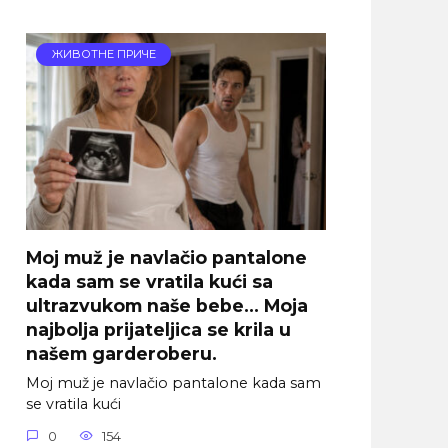
ЖИВОТНЕ ПРИЧЕ
Moj muž je navlačio pantalone
kada sam se vratila kući sa
ultrazvukom naše bebe… Moja
najbolja prijateljica se krila u
našem garderoberu.
Moj muž je navlačio pantalone kada sam
se vratila kući
0
154