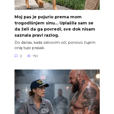
Moj pas je pojurio prema mom
trogodišnjem sinu… Uplašila sam se
da želi da ga povredi, sve dok nisam
saznala pravi razlog.
Do danas, kada zatvorim oči, ponovo čujem
onaj tupi prasak.
0
710