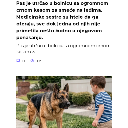
Pas je utrčao u bolnicu sa ogromnom
crnom kesom za smeće na leđima.
Medicinske sestre su htele da ga
oteraju, sve dok jedna od njih nije
primetila nešto čudno u njegovom
ponašanju.
Pas je utrčao u bolnicu sa ogromnom crnom
kesom za
0
199