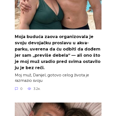
Moja buduća zaova organizovala je
svoju devojačku proslavu u akva-
parku, uverena da ću odbiti da dođem
jer sam „previše debela“ — ali ono što
je moj muž uradio pred svima ostavilo
ju je bez reči.
Moj muž, Danijel, gotovo celog života je
razmazio svoju
0
3.2к.