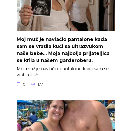
Moj muž je navlačio pantalone kada
sam se vratila kući sa ultrazvukom
naše bebe… Moja najbolja prijateljica
se krila u našem garderoberu.
Moj muž je navlačio pantalone kada sam se
vratila kući
0
177