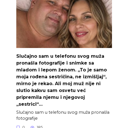
Slučajno sam u telefonu svog muža
pronašla fotografije i snimke sa
mladom i lepom ženom. „To je samo
moja rođena sestričina, ne izmišljaj“,
mirno je rekao. Ali moj muž nije ni
slutio kakvu sam osvetu već
pripremila njemu i njegovoj
„sestrici“…
Slučajno sam u telefonu svog muža pronašla
fotografije
0
185