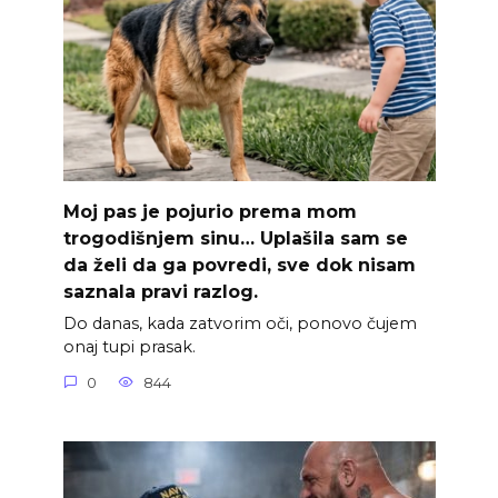
Moj pas je pojurio prema mom
trogodišnjem sinu… Uplašila sam se
da želi da ga povredi, sve dok nisam
saznala pravi razlog.
Do danas, kada zatvorim oči, ponovo čujem
onaj tupi prasak.
0
844