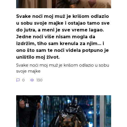
Svake noći moj muž je krišom odlazio
u sobu svoje majke i ostajao tamo sve
do jutra, a meni je sve vreme lagao.
Jedne noći više nisam mogla da
izdržim, tiho sam krenula za njim… i
ono što sam te noći videla potpuno je
uništilo moj život.
Svake noći moj muž je krišom odlazio u sobu
svoje majke
0
130