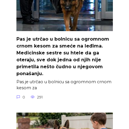
Pas je utrčao u bolnicu sa ogromnom
crnom kesom za smeće na leđima.
Medicinske sestre su htele da ga
oteraju, sve dok jedna od njih nije
primetila nešto čudno u njegovom
ponašanju.
Pas je utrčao u bolnicu sa ogromnom crnom
kesom za
0
291