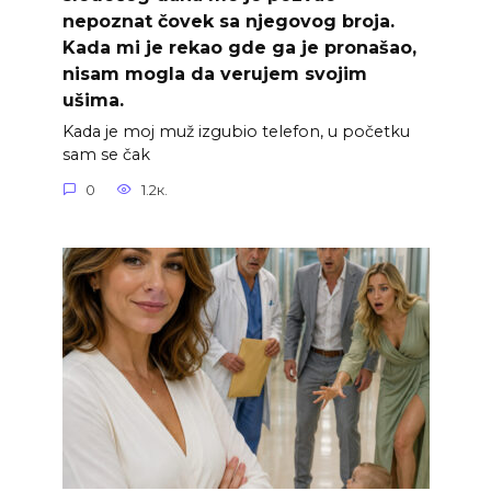
nepoznat čovek sa njegovog broja.
Kada mi je rekao gde ga je pronašao,
nisam mogla da verujem svojim
ušima.
Kada je moj muž izgubio telefon, u početku
sam se čak
0
1.2к.