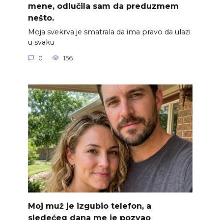
mene, odlučila sam da preduzmem
nešto.
Moja svekrva je smatrala da ima pravo da ulazi
u svaku
0
156
Moj muž je izgubio telefon, a
sledećeg dana me je pozvao