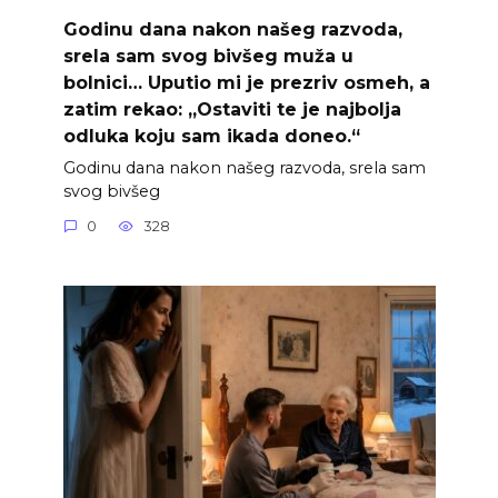
Godinu dana nakon našeg razvoda,
srela sam svog bivšeg muža u
bolnici… Uputio mi je prezriv osmeh, a
zatim rekao: „Ostaviti te je najbolja
odluka koju sam ikada doneo.“
Godinu dana nakon našeg razvoda, srela sam
svog bivšeg
0
328