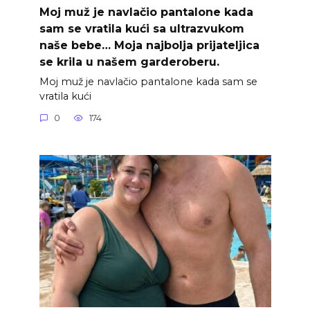
Moj muž je navlačio pantalone kada
sam se vratila kući sa ultrazvukom
naše bebe… Moja najbolja prijateljica
se krila u našem garderoberu.
Moj muž je navlačio pantalone kada sam se
vratila kući
0
174