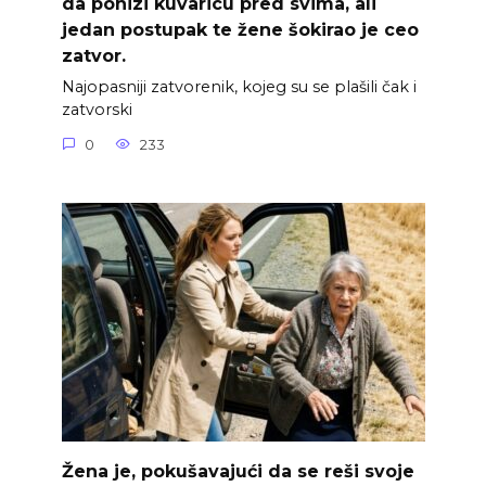
da ponizi kuvaricu pred svima, ali
jedan postupak te žene šokirao je ceo
zatvor.
Najopasniji zatvorenik, kojeg su se plašili čak i
zatvorski
0
233
Žena je, pokušavajući da se reši svoje