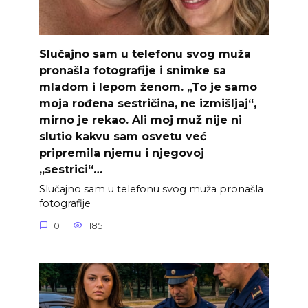
Slučajno sam u telefonu svog muža
pronašla fotografije i snimke sa
mladom i lepom ženom. „To je samo
moja rođena sestričina, ne izmišljaj“,
mirno je rekao. Ali moj muž nije ni
slutio kakvu sam osvetu već
pripremila njemu i njegovoj
„sestrici“…
Slučajno sam u telefonu svog muža pronašla
fotografije
0
185