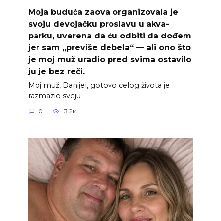
Moja buduća zaova organizovala je
svoju devojačku proslavu u akva-
parku, uverena da ću odbiti da dođem
jer sam „previše debela“ — ali ono što
je moj muž uradio pred svima ostavilo
ju je bez reči.
Moj muž, Danijel, gotovo celog života je
razmazio svoju
0
3.2к.