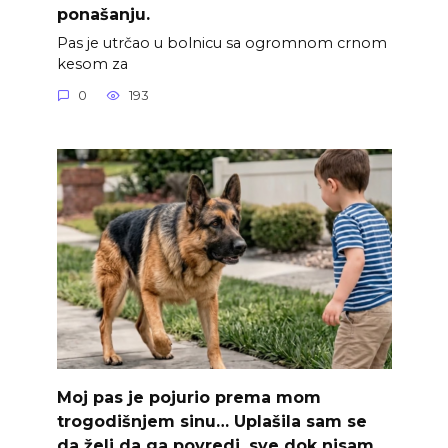
ponašanju.
Pas je utrčao u bolnicu sa ogromnom crnom
kesom za
0
193
Moj pas je pojurio prema mom
trogodišnjem sinu… Uplašila sam se
da želi da ga povredi, sve dok nisam