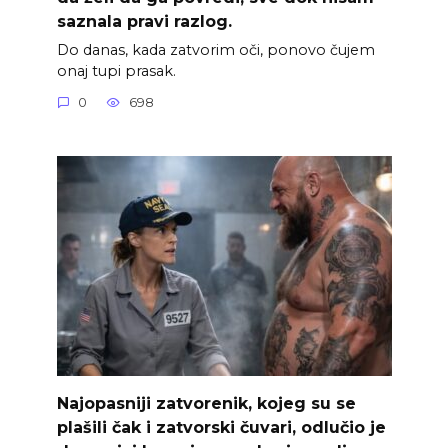
saznala pravi razlog.
Do danas, kada zatvorim oči, ponovo čujem
onaj tupi prasak.
0
698
Najopasniji zatvorenik, kojeg su se
plašili čak i zatvorski čuvari, odlučio je