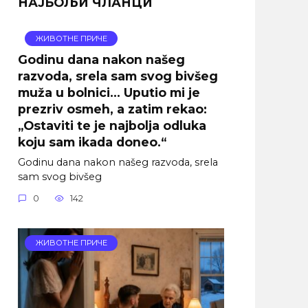
НАЈБОЉИ ЧЛАНЦИ
ЖИВОТНЕ ПРИЧЕ
Godinu dana nakon našeg
razvoda, srela sam svog bivšeg
muža u bolnici… Uputio mi je
prezriv osmeh, a zatim rekao:
„Ostaviti te je najbolja odluka
koju sam ikada doneo.“
Godinu dana nakon našeg razvoda, srela
sam svog bivšeg
0
142
ЖИВОТНЕ ПРИЧЕ