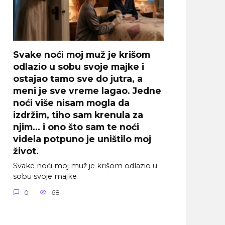
Svake noći moj muž je krišom
odlazio u sobu svoje majke i
ostajao tamo sve do jutra, a
meni je sve vreme lagao. Jedne
noći više nisam mogla da
izdržim, tiho sam krenula za
njim… i ono što sam te noći
videla potpuno je uništilo moj
život.
Svake noći moj muž je krišom odlazio u
sobu svoje majke
0
68